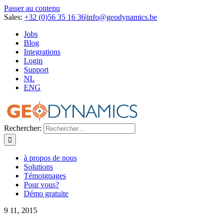
Passer au contenu
Sales:
+32 (0)56 35 16 36
|
info@geodynamics.be
Jobs
Blog
Integrations
Login
Support
NL
ENG
Rechercher:
à propos de nous
Solutions
Témoignages
Pour vous?
Démo gratuite
9
11, 2015